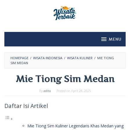
Skip
to
content
MENU
HOMEPAGE
/
WISATA INDONESIA
/
WISATA KULINER
/
MIE TIONG
SIM MEDAN
Mie Tiong Sim Medan
By
adita
Posted on
April 28, 2025
Daftar Isi Artikel
Mie Tiong Sim Kuliner Legendaris Khas Medan yang