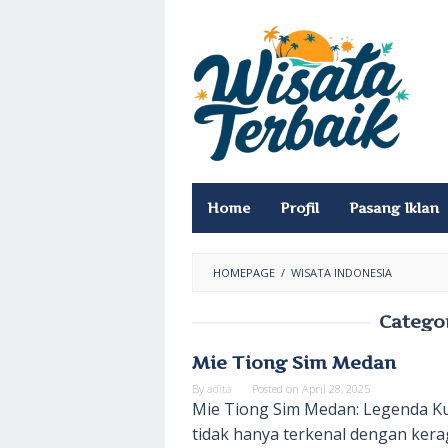
Skip
to
content
Home
Profil
Pasang Iklan
HOMEPAGE
/
WISATA INDONESIA
Catego
Mie Tiong Sim Medan
By
adita
Posted on
April 28, 2025
Mie Tiong Sim Medan: Legenda Ku
tidak hanya terkenal dengan kera