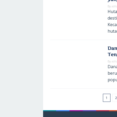
By
adit
Huta
dest
Keca
huta
Dan
Ten
By
adit
Dana
beru
popu
1
2