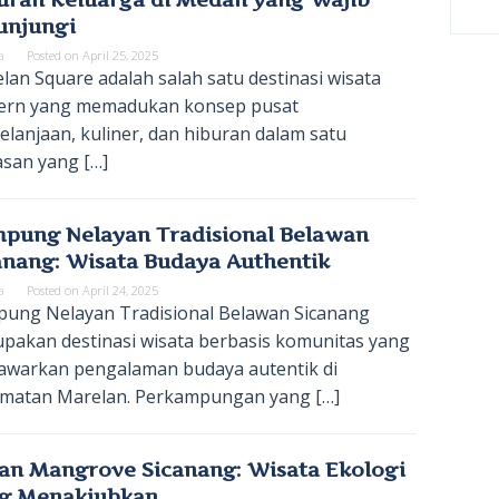
unjungi
a
Posted on
April 25, 2025
lan Square adalah salah satu destinasi wisata
rn yang memadukan konsep pusat
elanjaan, kuliner, dan hiburan dalam satu
san yang […]
pung Nelayan Tradisional Belawan
anang: Wisata Budaya Authentik
a
Posted on
April 24, 2025
ung Nelayan Tradisional Belawan Sicanang
pakan destinasi wisata berbasis komunitas yang
warkan pengalaman budaya autentik di
matan Marelan. Perkampungan yang […]
an Mangrove Sicanang: Wisata Ekologi
g Menakjubkan