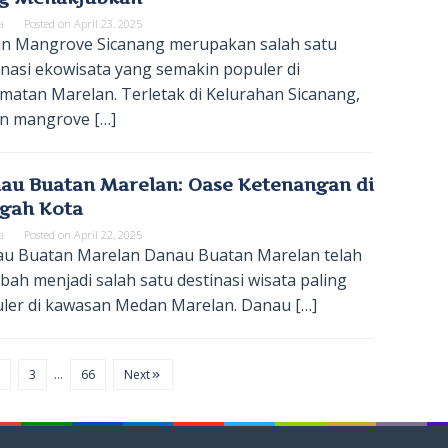
a
Posted on
April 23, 2025
n Mangrove Sicanang merupakan salah satu
inasi ekowisata yang semakin populer di
matan Marelan. Terletak di Kelurahan Sicanang,
n mangrove […]
au Buatan Marelan: Oase Ketenangan di
gah Kota
a
Posted on
April 22, 2025
u Buatan Marelan Danau Buatan Marelan telah
bah menjadi salah satu destinasi wisata paling
ler di kawasan Medan Marelan. Danau […]
3
…
66
Next