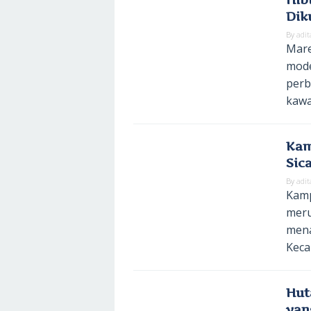
Dik
By
adit
Mare
mode
perb
kawa
Kam
Sic
By
adit
Kamp
meru
mena
Keca
Hut
yan