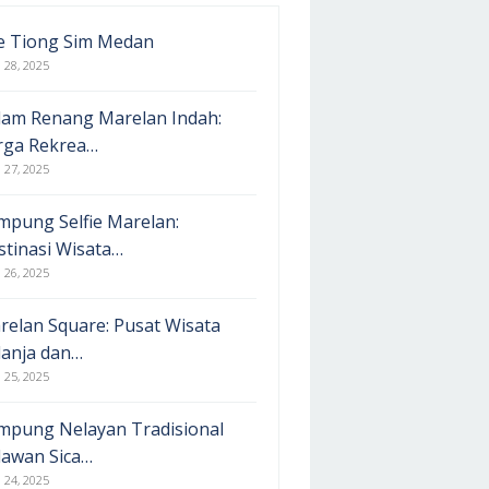
e Tiong Sim Medan
l 28, 2025
lam Renang Marelan Indah:
rga Rekrea…
l 27, 2025
mpung Selfie Marelan:
stinasi Wisata…
l 26, 2025
relan Square: Pusat Wisata
lanja dan…
l 25, 2025
mpung Nelayan Tradisional
lawan Sica…
l 24, 2025