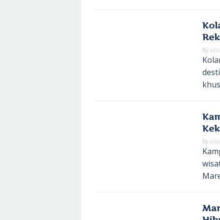
Kol
Rek
By
adit
Kola
dest
khus
Kam
Kek
By
adit
Kamp
wisa
Mare
Mar
Hib