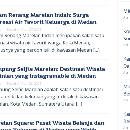
Mi
am Renang Marelan Indah: Surga
Apri
reasi Air Favorit Keluarga di Medan
a
Posted on
April 27, 2025
Ko
m Renang Marelan Indah merupakan salah satu
Su
inasi wisata air favorit warga Kota Medan,
Apri
usnya yang berdomisili di kawasan Medan […]
Ka
De
pung Selfie Marelan: Destinasi Wisata
Apri
inian yang Instagramable di Medan
a
Posted on
April 26, 2025
Ma
ung Selfie Marelan adalah salah satu destinasi
Be
ta unik dan kekinian yang terletak di kawasan
Apri
lan, Kota Medan, Sumatera Utara. […]
Ka
Be
elan Square: Pusat Wisata Belanja dan
Apri
uran Keluarga di Medan yang Wajib