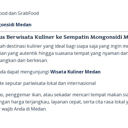
ood dan GrabFood
onsidi Medan
us Berwisata Kuliner ke Sempatin Mongonsidi 
destinasi kuliner yang ideal bagi siapa saja yang ingin me
ajian yang autentik hingga suasana tempat yang nyaman 
angkan dan berkesan.
anda dapat mengunjungi
Wisata Kuliner Medan
e seputar pariwisata lokal dan internasional
s, penggemar ikan, atau sekadar mencari tempat makan sia
gan harga terjangkau, layanan cepat, serta cita rasa lokal y
r wajib Anda di Medan.