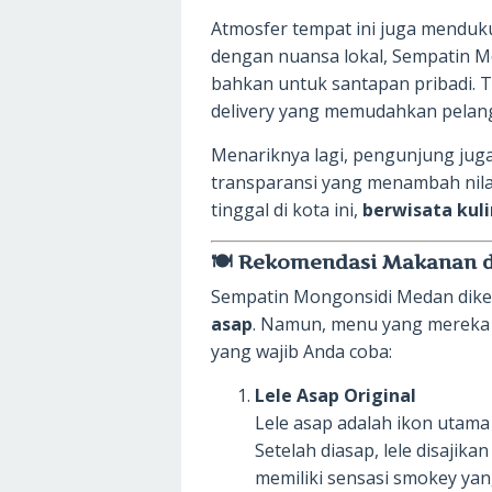
Atmosfer tempat ini juga mendu
dengan nuansa lokal, Sempatin M
bahkan untuk santapan pribadi. 
delivery yang memudahkan pelan
Menariknya lagi, pengunjung jug
transparansi yang menambah nilai 
tinggal di kota ini,
berwisata kul
🍽️ Rekomendasi Makanan 
Sempatin Mongonsidi Medan diken
asap
. Namun, menu yang mereka 
yang wajib Anda coba:
Lele Asap Original
Lele asap adalah ikon utam
Setelah diasap, lele disaji
memiliki sensasi smokey ya