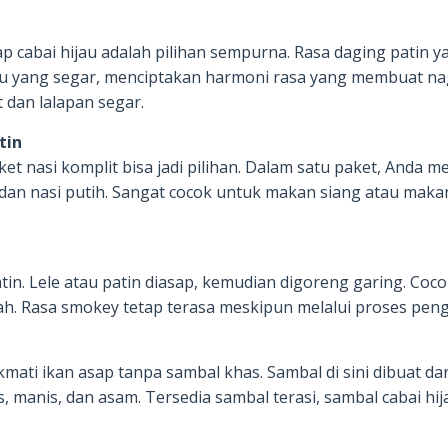
ap cabai hijau adalah pilihan sempurna. Rasa daging patin 
au yang segar, menciptakan harmoni rasa yang membuat nag
 dan lalapan segar.
tin
ket nasi komplit bisa jadi pilihan. Dalam satu paket, Anda 
an, dan nasi putih. Sangat cocok untuk makan siang atau ma
atin. Lele atau patin diasap, kemudian digoreng garing. Co
ah. Rasa smokey tetap terasa meskipun melalui proses pen
mati ikan asap tanpa sambal khas. Sambal di sini dibuat d
manis, dan asam. Tersedia sambal terasi, sambal cabai hi