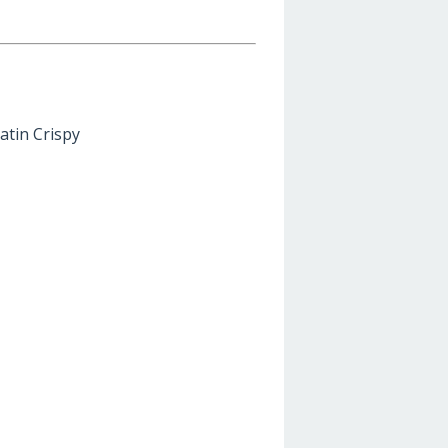
atin Crispy