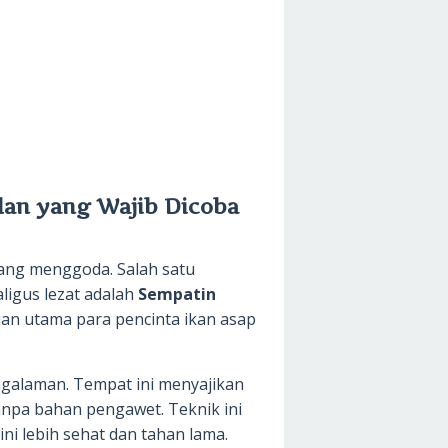
dan yang Wajib Dicoba
yang menggoda. Salah satu
ligus lezat adalah
Sempatin
juan utama para pencinta ikan asap
ngalaman. Tempat ini menyajikan
anpa bahan pengawet. Teknik ini
i lebih sehat dan tahan lama.