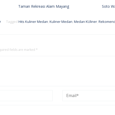
Taman Rekreasi Alam Mayang
Soto W
r
Tagged
Hits Kuliner Medan
,
Kuliner Medan
,
Medan KUliner
,
Rekomend
quired fields are marked
*