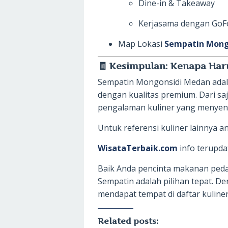
Dine-in & Takeaway
Kerjasama dengan GoF
Map Lokasi
Sempatin Mong
🧾 Kesimpulan: Kenapa Har
Sempatin Mongonsidi Medan adalah 
dengan kualitas premium. Dari s
pengalaman kuliner yang menyen
Untuk referensi kuliner lainnya 
WisataTerbaik.com
info terupdat
Baik Anda pencinta makanan peda
Sempatin adalah pilihan tepat. Den
mendapat tempat di daftar kuline
Related posts: