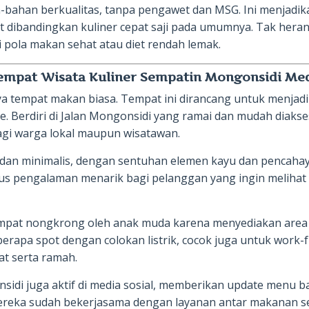
-bahan berkualitas, tanpa pengawet dan MSG. Ini menjadi
hat dibandingkan kuliner cepat saji pada umumnya. Tak heran 
pola makan sehat atau diet rendah lemak.
Tempat Wisata Kuliner Sempatin Mongonsidi Me
 tempat makan biasa. Tempat ini dirancang untuk menjadi 
. Berdiri di Jalan Mongonsidi yang ramai dan mudah diakses
bagi warga lokal maupun wisatawan.
 dan minimalis, dengan sentuhan elemen kayu dan pencaha
us pengalaman menarik bagi pelanggan yang ingin melihat
tempat nongkrong oleh anak muda karena menyediakan area
eberapa spot dengan colokan listrik, cocok juga untuk work-f
t serta ramah.
onsidi juga aktif di media sosial, memberikan update menu
ereka sudah bekerjasama dengan layanan antar makanan s