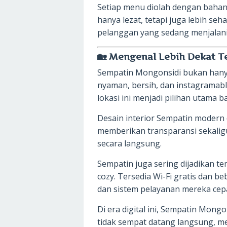
Setiap menu diolah dengan bahan
hanya lezat, tetapi juga lebih se
pelanggan yang sedang menjalani 
🏡 Mengenal Lebih Dekat 
Sempatin Mongonsidi bukan hanya
nyaman, bersih, dan instagramable
lokasi ini menjadi pilihan utama 
Desain interior Sempatin modern
memberikan transparansi sekalig
secara langsung.
Sempatin juga sering dijadikan 
cozy. Tersedia Wi-Fi gratis dan b
dan sistem pelayanan mereka cepa
Di era digital ini, Sempatin Mong
tidak sempat datang langsung, m