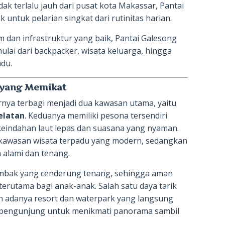
idak terlalu jauh dari pusat kota Makassar, Pantai
k untuk pelarian singkat dari rutinitas harian.
dan infrastruktur yang baik, Pantai Galesong
ulai dari backpacker, wisata keluarga, hingga
du.
g yang Memikat
nya terbagi menjadi dua kawasan utama, yaitu
elatan
. Keduanya memiliki pesona tersendiri
ndahan laut lepas dan suasana yang nyaman.
 kawasan wisata terpadu yang modern, sedangkan
 alami dan tenang.
k ombak yang cenderung tenang, sehingga aman
terutama bagi anak-anak. Salah satu daya tarik
ah adanya resort dan waterpark yang langsung
pengunjung untuk menikmati panorama sambil