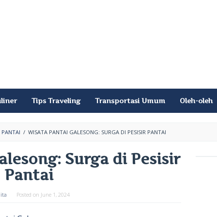
liner
Tips Traveling
Transportasi Umum
Oleh-oleh
 PANTAI
/
WISATA PANTAI GALESONG: SURGA DI PESISIR PANTAI
lesong: Surga di Pesisir
Pantai
ita
Posted on
June 1, 2024