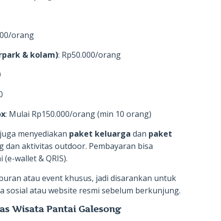
000/orang
rpark & kolam)
: Rp50.000/orang
0
0
ox
: Mulai Rp150.000/orang (min 10 orang)
t juga menyediakan
paket keluarga
dan
paket
 dan aktivitas outdoor. Pembayaran bisa
(e-wallet & QRIS).
buran atau event khusus, jadi disarankan untuk
 sosial atau website resmi sebelum berkunjung.
tas Wisata Pantai Galesong