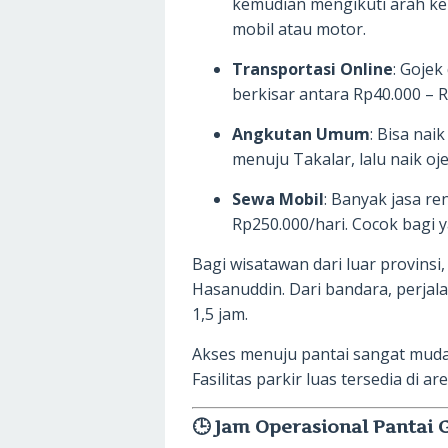
kemudian mengikuti arah ke 
mobil atau motor.
Transportasi Online
: Goje
berkisar antara Rp40.000 – 
Angkutan Umum
: Bisa nai
menuju Takalar, lalu naik oj
Sewa Mobil
: Banyak jasa r
Rp250.000/hari. Cocok bagi
Bagi wisatawan dari luar provinsi
Hasanuddin. Dari bandara, perjala
1,5 jam.
Akses menuju pantai sangat mudah
Fasilitas parkir luas tersedia di ar
🕒 Jam Operasional Pantai 