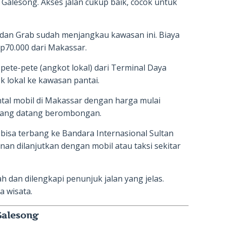
Galesong. Akses jalan cukup baik, cocok untuk
k dan Grab sudah menjangkau kawasan ini. Biaya
Rp70.000 dari Makassar.
k pete-pete (angkot lokal) dari Terminal Daya
ek lokal ke kawasan pantai.
ental mobil di Makassar dengan harga mulai
 yang datang berombongan.
, bisa terbang ke Bandara Internasional Sultan
nan dilanjutkan dengan mobil atau taksi sekitar
 dan dilengkapi penunjuk jalan yang jelas.
ea wisata.
Galesong