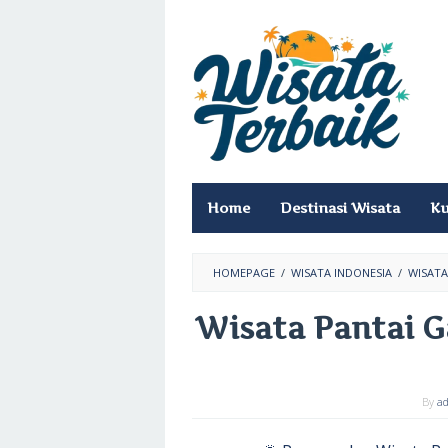
Skip
to
content
Home
Destinasi Wisata
Ku
HOMEPAGE
/
WISATA INDONESIA
/
WISATA
Wisata Pantai Ga
By
ad