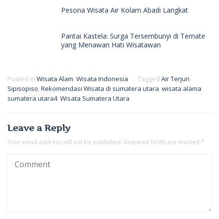
Pesona Wisata Air Kolam Abadi Langkat
Pantai Kastela: Surga Tersembunyi di Ternate
yang Menawan Hati Wisatawan
Posted in
Wisata Alam
,
Wisata Indonesia
Tagged
Air Terjun
Sipisopiso
,
Rekomendasi Wisata di sumatera utara
,
wisata alama
sumatera utara4
,
Wisata Sumatera Utara
Leave a Reply
Your email address will not be published.
Required fields are marked
*