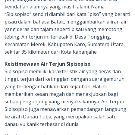
keindahan alamnya yang masih alami. Nama
“Sipisopiso” sendiri diambil dari kata “piso” yang berarti
pisau dalam bahasa Batak, menggambarkan aliran air
yang deras dan tajam seperti pisau yang memotong
tebing. Air terjun ini terletak di Desa Tongging,
Kecamatan Merek, Kabupaten Karo, Sumatera Utara,
sekitar 35 kilometer dari Kota Kabanjahe.
Keistimewaan Air Terjun Sipisopiso
Sipisopiso memiliki karakteristik air yang deras dan
tinggi, terjun dari ketinggian dengan suara gemuruh
yang terdengar bahkan dari kejauhan. Hal ini
memberikan kesan megah dan menakjubkan bagi
setiap pengunjung yang menyaksikannya. Air Terjun
Sipisopiso juga menawarkan pemandangan langsung
ke arah Danau Toba, yang merupakan salah satu
danau vulkanik terbesar di dunia.