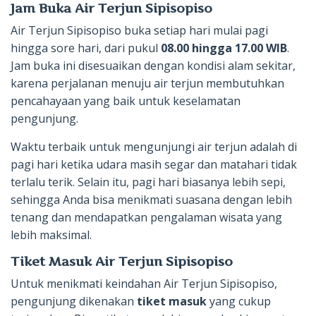
Jam Buka Air Terjun Sipisopiso
Air Terjun Sipisopiso buka setiap hari mulai pagi
hingga sore hari, dari pukul
08.00 hingga 17.00 WIB
.
Jam buka ini disesuaikan dengan kondisi alam sekitar,
karena perjalanan menuju air terjun membutuhkan
pencahayaan yang baik untuk keselamatan
pengunjung.
Waktu terbaik untuk mengunjungi air terjun adalah di
pagi hari ketika udara masih segar dan matahari tidak
terlalu terik. Selain itu, pagi hari biasanya lebih sepi,
sehingga Anda bisa menikmati suasana dengan lebih
tenang dan mendapatkan pengalaman wisata yang
lebih maksimal.
Tiket Masuk Air Terjun Sipisopiso
Untuk menikmati keindahan Air Terjun Sipisopiso,
pengunjung dikenakan
tiket masuk
yang cukup