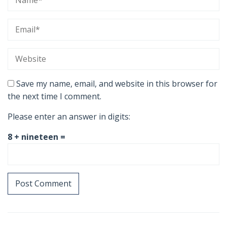
Save my name, email, and website in this browser for
the next time I comment.
Please enter an answer in digits:
8 + nineteen =