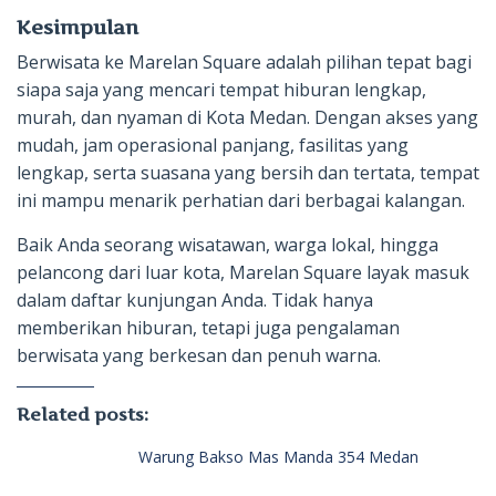
Kesimpulan
Berwisata ke Marelan Square adalah pilihan tepat bagi
siapa saja yang mencari tempat hiburan lengkap,
murah, dan nyaman di Kota Medan. Dengan akses yang
mudah, jam operasional panjang, fasilitas yang
lengkap, serta suasana yang bersih dan tertata, tempat
ini mampu menarik perhatian dari berbagai kalangan.
Baik Anda seorang wisatawan, warga lokal, hingga
pelancong dari luar kota, Marelan Square layak masuk
dalam daftar kunjungan Anda. Tidak hanya
memberikan hiburan, tetapi juga pengalaman
berwisata yang berkesan dan penuh warna.
Related posts:
Warung Bakso Mas Manda 354 Medan