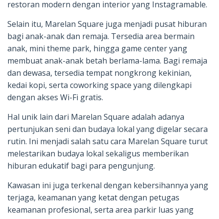
restoran modern dengan interior yang Instagramable.
Selain itu, Marelan Square juga menjadi pusat hiburan
bagi anak-anak dan remaja. Tersedia area bermain
anak, mini theme park, hingga game center yang
membuat anak-anak betah berlama-lama. Bagi remaja
dan dewasa, tersedia tempat nongkrong kekinian,
kedai kopi, serta coworking space yang dilengkapi
dengan akses Wi-Fi gratis.
Hal unik lain dari Marelan Square adalah adanya
pertunjukan seni dan budaya lokal yang digelar secara
rutin. Ini menjadi salah satu cara Marelan Square turut
melestarikan budaya lokal sekaligus memberikan
hiburan edukatif bagi para pengunjung.
Kawasan ini juga terkenal dengan kebersihannya yang
terjaga, keamanan yang ketat dengan petugas
keamanan profesional, serta area parkir luas yang