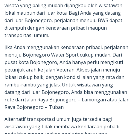
wisata yang paling mudah dijangkau oleh wisatawan
lokal maupun dari luar kota. Bagi Anda yang datang
dari luar Bojonegoro, perjalanan menuju BWS dapat
ditempuh dengan kendaraan pribadi maupun
transportasi umum.
Jika Anda menggunakan kendaraan pribadi, perjalanan
menuju Bojonegoro Water Sport cukup mudah. Dari
pusat kota Bojonegoro, Anda hanya perlu mengikuti
petunjuk arah ke Jalan Veteran. Akses jalan menuju
lokasi cukup baik, dengan kondisi jalan yang rata dan
rambu-rambu yang jelas. Untuk wisatawan yang
datang dari luar Bojonegoro, Anda bisa menggunakan
rute dari Jalan Raya Bojonegoro – Lamongan atau Jalan
Raya Bojonegoro – Tuban.
Alternatif transportasi umum juga tersedia bagi
wisatawan yang tidak membawa kendaraan pribadi.
Anda bisa menggunakan angkutan kota yang