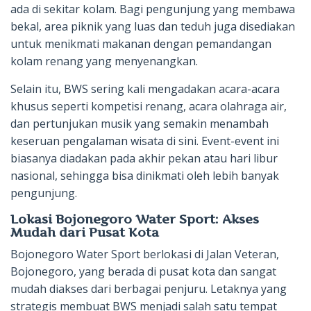
ada di sekitar kolam. Bagi pengunjung yang membawa
bekal, area piknik yang luas dan teduh juga disediakan
untuk menikmati makanan dengan pemandangan
kolam renang yang menyenangkan.
Selain itu, BWS sering kali mengadakan acara-acara
khusus seperti kompetisi renang, acara olahraga air,
dan pertunjukan musik yang semakin menambah
keseruan pengalaman wisata di sini. Event-event ini
biasanya diadakan pada akhir pekan atau hari libur
nasional, sehingga bisa dinikmati oleh lebih banyak
pengunjung.
Lokasi Bojonegoro Water Sport: Akses
Mudah dari Pusat Kota
Bojonegoro Water Sport berlokasi di Jalan Veteran,
Bojonegoro, yang berada di pusat kota dan sangat
mudah diakses dari berbagai penjuru. Letaknya yang
strategis membuat BWS menjadi salah satu tempat