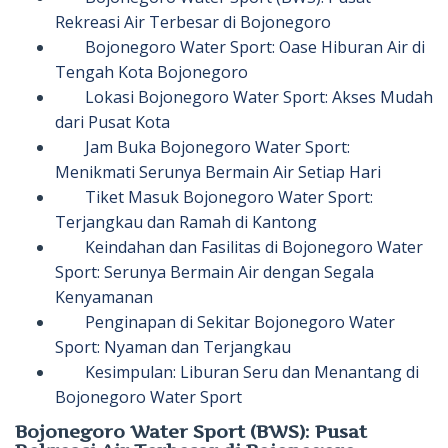
Rekreasi Air Terbesar di Bojonegoro
Bojonegoro Water Sport: Oase Hiburan Air di
Tengah Kota Bojonegoro
Lokasi Bojonegoro Water Sport: Akses Mudah
dari Pusat Kota
Jam Buka Bojonegoro Water Sport:
Menikmati Serunya Bermain Air Setiap Hari
Tiket Masuk Bojonegoro Water Sport:
Terjangkau dan Ramah di Kantong
Keindahan dan Fasilitas di Bojonegoro Water
Sport: Serunya Bermain Air dengan Segala
Kenyamanan
Penginapan di Sekitar Bojonegoro Water
Sport: Nyaman dan Terjangkau
Kesimpulan: Liburan Seru dan Menantang di
Bojonegoro Water Sport
Bojonegoro Water Sport (BWS): Pusat