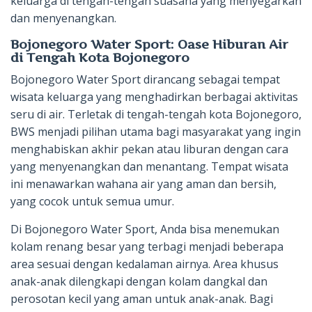
keluarga di tengah-tengah suasana yang menyegarkan
dan menyenangkan.
Bojonegoro Water Sport: Oase Hiburan Air
di Tengah Kota Bojonegoro
Bojonegoro Water Sport dirancang sebagai tempat
wisata keluarga yang menghadirkan berbagai aktivitas
seru di air. Terletak di tengah-tengah kota Bojonegoro,
BWS menjadi pilihan utama bagi masyarakat yang ingin
menghabiskan akhir pekan atau liburan dengan cara
yang menyenangkan dan menantang. Tempat wisata
ini menawarkan wahana air yang aman dan bersih,
yang cocok untuk semua umur.
Di Bojonegoro Water Sport, Anda bisa menemukan
kolam renang besar yang terbagi menjadi beberapa
area sesuai dengan kedalaman airnya. Area khusus
anak-anak dilengkapi dengan kolam dangkal dan
perosotan kecil yang aman untuk anak-anak. Bagi