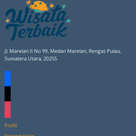
Jl. Marelan II No 99, Medan Marelan, Rengas Pulau,
Sumatera Utara, 20255
facebook
x
instagram
Profil
Pasang Iklan