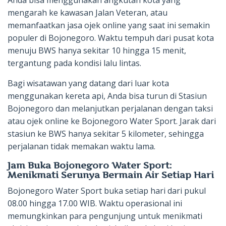
mengarah ke kawasan Jalan Veteran, atau
memanfaatkan jasa ojek online yang saat ini semakin
populer di Bojonegoro. Waktu tempuh dari pusat kota
menuju BWS hanya sekitar 10 hingga 15 menit,
tergantung pada kondisi lalu lintas.
Bagi wisatawan yang datang dari luar kota
menggunakan kereta api, Anda bisa turun di Stasiun
Bojonegoro dan melanjutkan perjalanan dengan taksi
atau ojek online ke Bojonegoro Water Sport. Jarak dari
stasiun ke BWS hanya sekitar 5 kilometer, sehingga
perjalanan tidak memakan waktu lama.
Jam Buka Bojonegoro Water Sport:
Menikmati Serunya Bermain Air Setiap Hari
Bojonegoro Water Sport buka setiap hari dari pukul
08.00 hingga 17.00 WIB. Waktu operasional ini
memungkinkan para pengunjung untuk menikmati