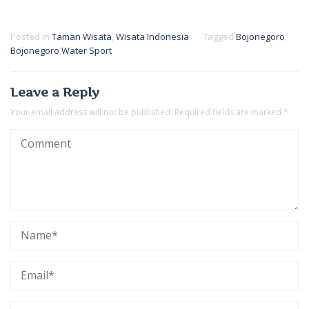
Posted in
Taman Wisata
,
Wisata Indonesia
Tagged
Bojonegoro
,
Bojonegoro Water Sport
Leave a Reply
Your email address will not be published.
Required fields are marked
*