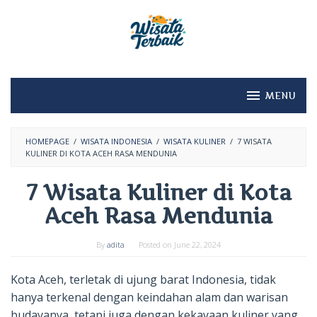
Skip
to
content
MENU
HOMEPAGE
/
WISATA INDONESIA
/
WISATA KULINER
/
7 WISATA
KULINER DI KOTA ACEH RASA MENDUNIA
7 Wisata Kuliner di Kota
Aceh Rasa Mendunia
By
adita
Posted on
June 22, 2024
Kota Aceh, terletak di ujung barat Indonesia, tidak
hanya terkenal dengan keindahan alam dan warisan
budayanya, tetapi juga dengan kekayaan kuliner yang