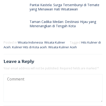
Pantai Kastela: Surga Tersembunyi di Ternate
yang Menawan Hati Wisatawan
Taman Cadika Medan: Destinasi Hijau yang
Menenangkan di Tengah Kota
Posted in
Wisata Indonesia
,
Wisata Kuliner
Tagged
Hits Kuliner di
Aceh
,
Kuliner Hits di Kota aceh
,
Wisata Kuliner Aceh
Leave a Reply
Your email address will not be published.
Required fields are marked
*