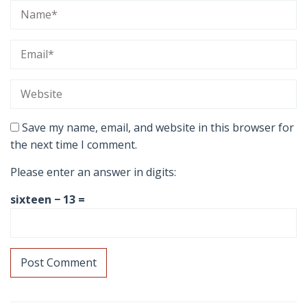
Save my name, email, and website in this browser for
the next time I comment.
Please enter an answer in digits:
sixteen − 13 =