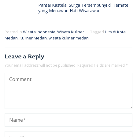
Pantai Kastela: Surga Tersembunyi di Ternate
yang Menawan Hati Wisatawan
Posted in
Wisata Indonesia
,
Wisata Kuliner
Tagged
Hits di Kota
Medan
,
Kuliner Medan
,
wisata kuliner medan
Leave a Reply
Your email address will not be published.
Required fields are marked
*