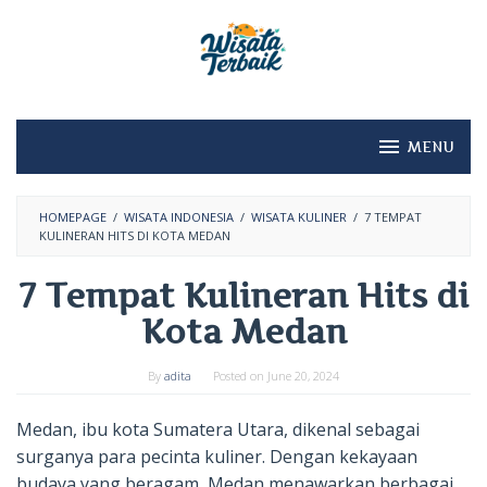
Skip
to
content
MENU
HOMEPAGE
/
WISATA INDONESIA
/
WISATA KULINER
/
7 TEMPAT
KULINERAN HITS DI KOTA MEDAN
7 Tempat Kulineran Hits di
Kota Medan
By
adita
Posted on
June 20, 2024
Medan, ibu kota Sumatera Utara, dikenal sebagai
surganya para pecinta kuliner. Dengan kekayaan
budaya yang beragam, Medan menawarkan berbagai