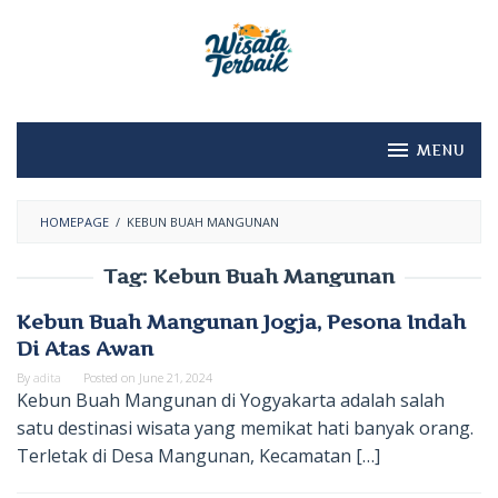
Skip
to
content
MENU
HOMEPAGE
/
KEBUN BUAH MANGUNAN
Tag:
Kebun Buah Mangunan
Kebun Buah Mangunan Jogja, Pesona Indah
Di Atas Awan
By
adita
Posted on
June 21, 2024
Kebun Buah Mangunan di Yogyakarta adalah salah
satu destinasi wisata yang memikat hati banyak orang.
Terletak di Desa Mangunan, Kecamatan […]