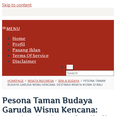
Skip to content
MENU
Home
Profil
Pasang Iklan
Terms Of Service
Disclaimer
HOMEPAGE
/
WISATA INDONESIA
/
SENI & BUDAYA
/
PESONA TAMAN
BUDAYA GARUDA WISNU KENCANA: DESTINASI WISATA IKONIK DI BALI
Pesona Taman Budaya
Garuda Wisnu Kencana: