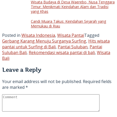
Wisata Budaya di Desa Waerebo, Nusa Tenggara
Timur: Menikmati Keindahan Alam dan Tradisi
yang Khas
Candi Muara Takus: Keindahan Sejarah yang
Memukau di Riau
Posted in
Wisata Indonesia
,
Wisata Pantai
Tagged
Gerbang Karang Menuju Surganya Surfing
,
Hits wisata
pantai untuk Surfing di Bali
,
Pantai Suluban
,
Pantai
Suluban Bali
,
Rekomendasi wisata pantai di bali
,
Wisata
Bali
Leave a Reply
Your email address will not be published.
Required fields
are marked
*