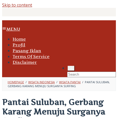
Skip to content
MENU
Home
Profil
Pasang Iklan
Terms Of Service
Disclaimer
HOMEPAGE
/
WISATA INDONESIA
/
WISATA PANTAI
/
PANTAI SULUBAN,
GERBANG KARANG MENUJU SURGANYA SURFING
Pantai Suluban, Gerbang
Karang Menuju Surganya