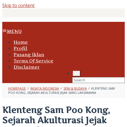
Skip to content
MENU
Home
Profil
Pasang Iklan
Terms Of Service
Disclaimer
HOMEPAGE
/
WISATA INDONESIA
/
SENI & BUDAYA
/
KLENTENG SAM
POO KONG, SEJARAH AKULTURASI JEJAK SANG LAKSAMANA
Klenteng Sam Poo Kong,
Sejarah Akulturasi Jejak