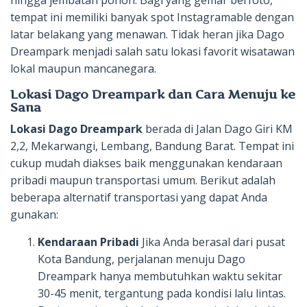
hingga jembatan pohon. Bagi yang gemar berfoto,
tempat ini memiliki banyak spot Instagramable dengan
latar belakang yang menawan. Tidak heran jika Dago
Dreampark menjadi salah satu lokasi favorit wisatawan
lokal maupun mancanegara.
Lokasi Dago Dreampark dan Cara Menuju ke
Sana
Lokasi Dago Dreampark
berada di Jalan Dago Giri KM
2,2, Mekarwangi, Lembang, Bandung Barat. Tempat ini
cukup mudah diakses baik menggunakan kendaraan
pribadi maupun transportasi umum. Berikut adalah
beberapa alternatif transportasi yang dapat Anda
gunakan:
Kendaraan Pribadi
Jika Anda berasal dari pusat
Kota Bandung, perjalanan menuju Dago
Dreampark hanya membutuhkan waktu sekitar
30-45 menit, tergantung pada kondisi lalu lintas.