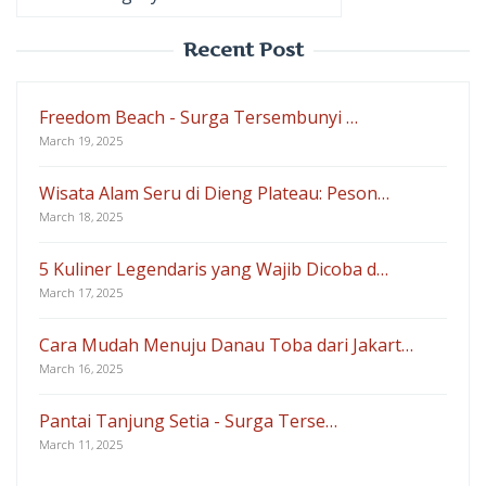
Recent Post
Freedom Beach - Surga Tersembunyi …
March 19, 2025
Wisata Alam Seru di Dieng Plateau: Peson…
March 18, 2025
5 Kuliner Legendaris yang Wajib Dicoba d…
March 17, 2025
Cara Mudah Menuju Danau Toba dari Jakart…
March 16, 2025
Pantai Tanjung Setia - Surga Terse…
March 11, 2025