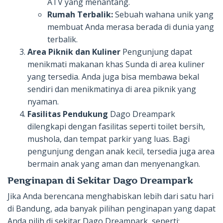
ATV yang menantang.
Rumah Terbalik:
Sebuah wahana unik yang
membuat Anda merasa berada di dunia yang
terbalik.
Area Piknik dan Kuliner
Pengunjung dapat
menikmati makanan khas Sunda di area kuliner
yang tersedia. Anda juga bisa membawa bekal
sendiri dan menikmatinya di area piknik yang
nyaman.
Fasilitas Pendukung
Dago Dreampark
dilengkapi dengan fasilitas seperti toilet bersih,
mushola, dan tempat parkir yang luas. Bagi
pengunjung dengan anak kecil, tersedia juga area
bermain anak yang aman dan menyenangkan.
Penginapan di Sekitar Dago Dreampark
Jika Anda berencana menghabiskan lebih dari satu hari
di Bandung, ada banyak pilihan penginapan yang dapat
Anda pilih di sekitar Dago Dreampark, seperti: