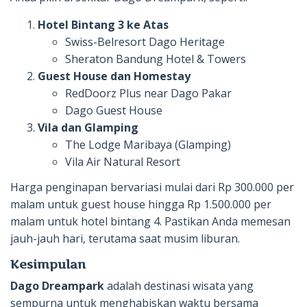
Hotel Bintang 3 ke Atas
Swiss-Belresort Dago Heritage
Sheraton Bandung Hotel & Towers
Guest House dan Homestay
RedDoorz Plus near Dago Pakar
Dago Guest House
Vila dan Glamping
The Lodge Maribaya (Glamping)
Vila Air Natural Resort
Harga penginapan bervariasi mulai dari Rp 300.000 per
malam untuk guest house hingga Rp 1.500.000 per
malam untuk hotel bintang 4. Pastikan Anda memesan
jauh-jauh hari, terutama saat musim liburan.
Kesimpulan
Dago Dreampark
adalah destinasi wisata yang
sempurna untuk menghabiskan waktu bersama