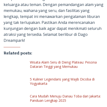
keluarga atau teman. Dengan pemandangan alam yang
memukau, wahana yang seru, dan fasilitas yang
lengkap, tempat ini menawarkan pengalaman liburan
yang tak terlupakan. Pastikan Anda merencanakan
kunjungan dengan baik agar dapat menikmati seluruh
atraksi yang tersedia. Selamat berlibur di Dago
Dreampark!
Related posts:
Wisata Alam Seru di Dieng Plateau: Pesona
Dataran Tinggi yang Memukau
5 Kuliner Legendaris yang Wajib Dicoba di
Yogyakarta
Cara Mudah Menuju Danau Toba dari Jakarta:
Panduan Lengkap 2025