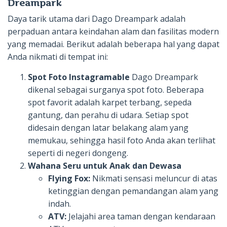
Dreampark
Daya tarik utama dari Dago Dreampark adalah
perpaduan antara keindahan alam dan fasilitas modern
yang memadai. Berikut adalah beberapa hal yang dapat
Anda nikmati di tempat ini:
Spot Foto Instagramable
Dago Dreampark
dikenal sebagai surganya spot foto. Beberapa
spot favorit adalah karpet terbang, sepeda
gantung, dan perahu di udara. Setiap spot
didesain dengan latar belakang alam yang
memukau, sehingga hasil foto Anda akan terlihat
seperti di negeri dongeng.
Wahana Seru untuk Anak dan Dewasa
Flying Fox:
Nikmati sensasi meluncur di atas
ketinggian dengan pemandangan alam yang
indah.
ATV:
Jelajahi area taman dengan kendaraan