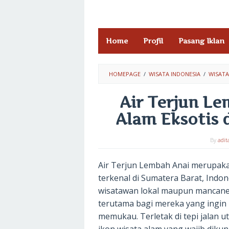
Skip
to
content
Home
Profil
Pasang Iklan
HOMEPAGE
/
WISATA INDONESIA
/
WISATA
Air Terjun L
Alam Eksotis 
By
adit
Air Terjun Lembah Anai merupakan
terkenal di Sumatera Barat, Indone
wisatawan lokal maupun mancane
terutama bagi mereka yang ingin
memukau. Terletak di tepi jalan ut