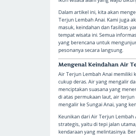
ikon wisata alam yang wajib diku
Dalam artikel ini, kita akan meng
Terjun Lembah Anai. Kami juga ak
masuk, keindahan dan fasilitas ya
tempat wisata ini. Semua informa
yang berencana untuk mengunjun
pesonanya secara langsung.
Mengenal Keindahan Air T
Air Terjun Lembah Anai memiliki k
cukup deras. Air yang mengalir d
menciptakan suasana yang menena
di atas permukaan laut, air terju
mengalir ke Sungai Anai, yang k
Keunikan dari Air Terjun Lembah 
strategis, yaitu di tepi jalan utam
kendaraan yang melintasinya. Ber