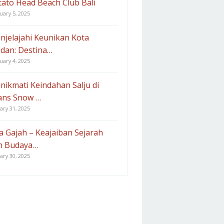
tato Head Beach Club Bali
uary 5, 2025
njelajahi Keunikan Kota
dan: Destina…
uary 4, 2025
nikmati Keindahan Salju di
ans Snow …
ary 31, 2025
a Gajah – Keajaiban Sejarah
n Budaya…
ary 30, 2025