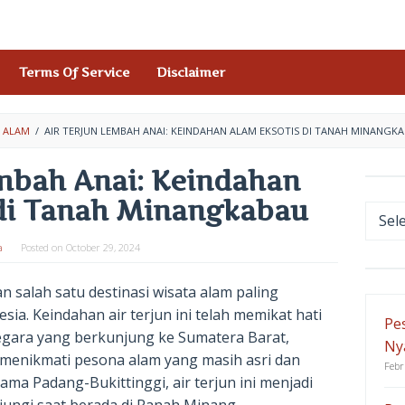
Terms Of Service
Disclaimer
 ALAM
/
AIR TERJUN LEMBAH ANAI: KEINDAHAN ALAM EKSOTIS DI TANAH MINANGK
embah Anai: Keindahan
di Tanah Minangkabau
Categ
a
Posted on
October 29, 2024
 salah satu destinasi wisata alam paling
sia. Keindahan air terjun ini telah memikat hati
Pe
gara yang berkunjung ke Sumatera Barat,
Ny
 menikmati pesona alam yang masih asri dan
Febr
ama Padang-Bukittinggi, air terjun ini menjadi