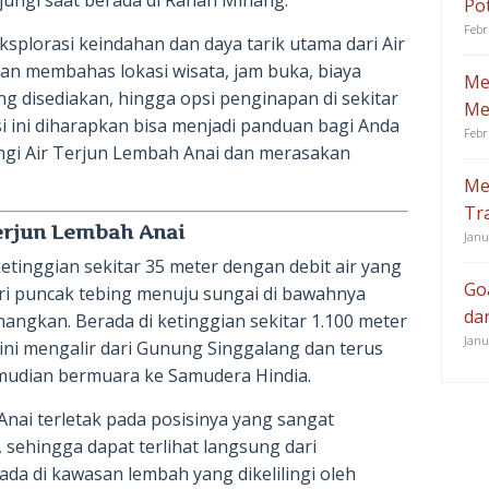
njungi saat berada di Ranah Minang.
Po
Febr
eksplorasi keindahan dan daya tarik utama dari Air
an membahas lokasi wisata, jam buka, biaya
Me
ng disediakan, hingga opsi penginapan di sekitar
Me
si ini diharapkan bisa menjadi panduan bagi Anda
Febr
gi Air Terjun Lembah Anai dan merasakan
Me
Tr
erjun Lembah Anai
Janu
etinggian sekitar 35 meter dengan debit air yang
Go
ari puncak tebing menuju sungai di bawahnya
da
ngkan. Berada di ketinggian sekitar 1.100 meter
Janu
n ini mengalir dari Gunung Singgalang dan terus
emudian bermuara ke Samudera Hindia.
Anai terletak pada posisinya yang sangat
a, sehingga dapat terlihat langsung dari
ada di kawasan lembah yang dikelilingi oleh