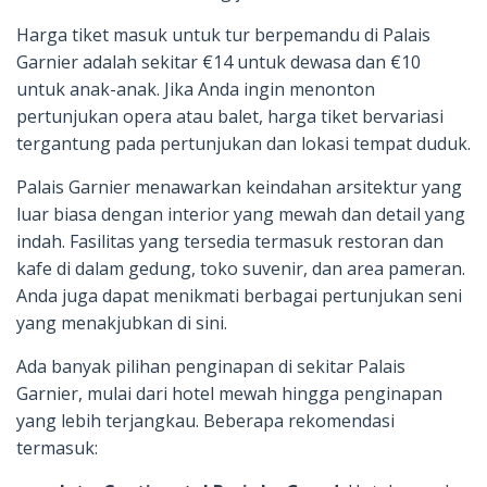
Harga tiket masuk untuk tur berpemandu di Palais
Garnier adalah sekitar €14 untuk dewasa dan €10
untuk anak-anak. Jika Anda ingin menonton
pertunjukan opera atau balet, harga tiket bervariasi
tergantung pada pertunjukan dan lokasi tempat duduk.
Palais Garnier menawarkan keindahan arsitektur yang
luar biasa dengan interior yang mewah dan detail yang
indah. Fasilitas yang tersedia termasuk restoran dan
kafe di dalam gedung, toko suvenir, dan area pameran.
Anda juga dapat menikmati berbagai pertunjukan seni
yang menakjubkan di sini.
Ada banyak pilihan penginapan di sekitar Palais
Garnier, mulai dari hotel mewah hingga penginapan
yang lebih terjangkau. Beberapa rekomendasi
termasuk: