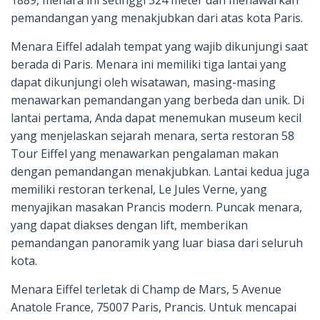
1889, menara ini setinggi 324 meter dan menawarkan
pemandangan yang menakjubkan dari atas kota Paris.
Menara Eiffel adalah tempat yang wajib dikunjungi saat
berada di Paris. Menara ini memiliki tiga lantai yang
dapat dikunjungi oleh wisatawan, masing-masing
menawarkan pemandangan yang berbeda dan unik. Di
lantai pertama, Anda dapat menemukan museum kecil
yang menjelaskan sejarah menara, serta restoran 58
Tour Eiffel yang menawarkan pengalaman makan
dengan pemandangan menakjubkan. Lantai kedua juga
memiliki restoran terkenal, Le Jules Verne, yang
menyajikan masakan Prancis modern. Puncak menara,
yang dapat diakses dengan lift, memberikan
pemandangan panoramik yang luar biasa dari seluruh
kota.
Menara Eiffel terletak di Champ de Mars, 5 Avenue
Anatole France, 75007 Paris, Prancis. Untuk mencapai