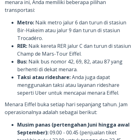
menara ini, Anda memiliki beberapa pilihan
transportasi:
Metro:
Naik metro jalur 6 dan turun di stasiun
Bir-Hakeim atau jalur 9 dan turun di stasiun
Trocadéro.
RER:
Naik kereta RER jalur C dan turun di stasiun
Champ de Mars-Tour Eiffel.
Bus:
Naik bus nomor 42, 69, 82, atau 87 yang
berhenti di dekat menara.
Taksi atau rideshare:
Anda juga dapat
menggunakan taksi atau layanan rideshare
seperti Uber untuk mencapai menara Eiffel.
Menara Eiffel buka setiap hari sepanjang tahun. Jam
operasionalnya adalah sebagai berikut:
Musim panas (pertengahan Juni hingga awal
September):
09.00 - 00.45 (penjualan tiket