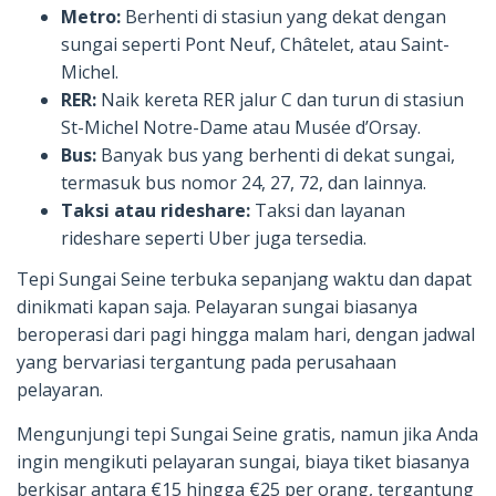
Metro:
Berhenti di stasiun yang dekat dengan
sungai seperti Pont Neuf, Châtelet, atau Saint-
Michel.
RER:
Naik kereta RER jalur C dan turun di stasiun
St-Michel Notre-Dame atau Musée d’Orsay.
Bus:
Banyak bus yang berhenti di dekat sungai,
termasuk bus nomor 24, 27, 72, dan lainnya.
Taksi atau rideshare:
Taksi dan layanan
rideshare seperti Uber juga tersedia.
Tepi Sungai Seine terbuka sepanjang waktu dan dapat
dinikmati kapan saja. Pelayaran sungai biasanya
beroperasi dari pagi hingga malam hari, dengan jadwal
yang bervariasi tergantung pada perusahaan
pelayaran.
Mengunjungi tepi Sungai Seine gratis, namun jika Anda
ingin mengikuti pelayaran sungai, biaya tiket biasanya
berkisar antara €15 hingga €25 per orang, tergantung