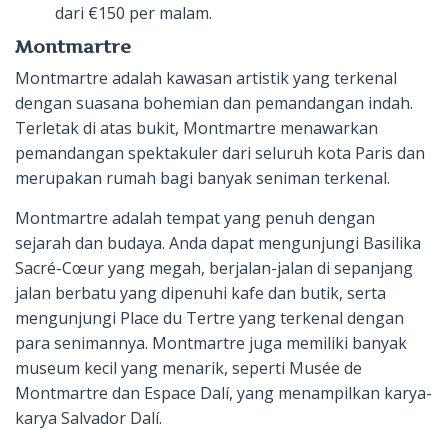
dari €150 per malam.
Montmartre
Montmartre adalah kawasan artistik yang terkenal
dengan suasana bohemian dan pemandangan indah.
Terletak di atas bukit, Montmartre menawarkan
pemandangan spektakuler dari seluruh kota Paris dan
merupakan rumah bagi banyak seniman terkenal.
Montmartre adalah tempat yang penuh dengan
sejarah dan budaya. Anda dapat mengunjungi Basilika
Sacré-Cœur yang megah, berjalan-jalan di sepanjang
jalan berbatu yang dipenuhi kafe dan butik, serta
mengunjungi Place du Tertre yang terkenal dengan
para senimannya. Montmartre juga memiliki banyak
museum kecil yang menarik, seperti Musée de
Montmartre dan Espace Dalí, yang menampilkan karya-
karya Salvador Dalí.