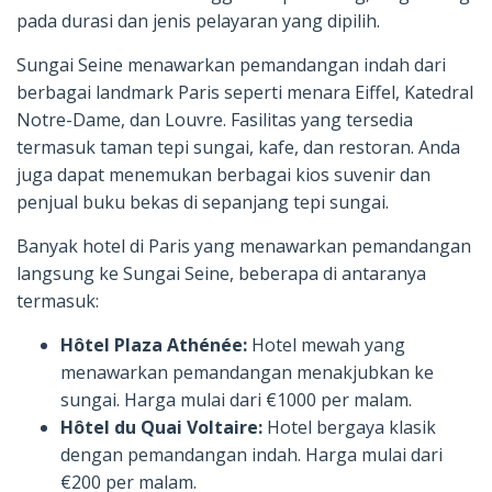
pada durasi dan jenis pelayaran yang dipilih.
Sungai Seine menawarkan pemandangan indah dari
berbagai landmark Paris seperti menara Eiffel, Katedral
Notre-Dame, dan Louvre. Fasilitas yang tersedia
termasuk taman tepi sungai, kafe, dan restoran. Anda
juga dapat menemukan berbagai kios suvenir dan
penjual buku bekas di sepanjang tepi sungai.
Banyak hotel di Paris yang menawarkan pemandangan
langsung ke Sungai Seine, beberapa di antaranya
termasuk:
Hôtel Plaza Athénée:
Hotel mewah yang
menawarkan pemandangan menakjubkan ke
sungai. Harga mulai dari €1000 per malam.
Hôtel du Quai Voltaire:
Hotel bergaya klasik
dengan pemandangan indah. Harga mulai dari
€200 per malam.