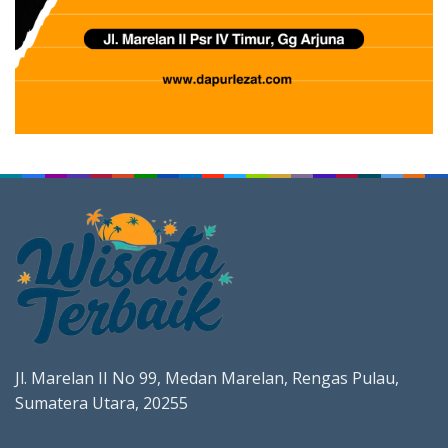
Jl. Marelan II No 99, Medan Marelan, Rengas Pulau,
Sumatera Utara, 20255