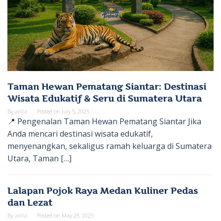
Taman Hewan Pematang Siantar: Destinasi
Wisata Edukatif & Seru di Sumatera Utara
By
adita
Posted on
July 5, 2025
📍 Pengenalan Taman Hewan Pematang Siantar Jika
Anda mencari destinasi wisata edukatif,
menyenangkan, sekaligus ramah keluarga di Sumatera
Utara, Taman […]
Lalapan Pojok Raya Medan Kuliner Pedas
dan Lezat
By
adita
Posted on
May 29, 2025