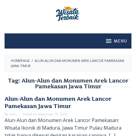
Skip
to
content
MENU
HOMEPAGE
/
ALUN-ALUN DAN MONUMEN AREK LANCOR PAMEKASAN
JAWA TIMUR
Tag:
Alun-Alun dan Monumen Arek Lancor
Pamekasan Jawa Timur
Alun-Alun dan Monumen Arek Lancor
Pamekasan Jawa Timur
By
adita
Posted on
September 10, 2024
Alun-Alun dan Monumen Arek Lancor Pamekasan:
Wisata Ikonik di Madura, Jawa Timur Pulau Madura
tidak hanya dikenal dengan karapan sapinya, […]