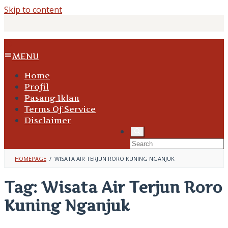
Skip to content
MENU
Home
Profil
Pasang Iklan
Terms Of Service
Disclaimer
HOMEPAGE
/
WISATA AIR TERJUN RORO KUNING NGANJUK
Tag:
Wisata Air Terjun Roro
Kuning Nganjuk